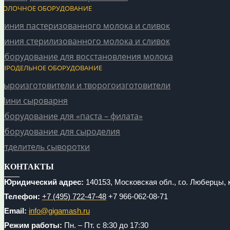
МОЛОЧНОЕ ОБОРУДОВАНИЕ
Линия пастеризованного молока и сливок
Линия стерилизованного молока и сливок
Оборудование для восстановления молока
СЫРОДЕЛЬНОЕ ОБОРУДОВАНИЕ
Сыроизготовители и творогоизготовители
Мини сыроварня
Оборудование для «паста – филата»
Оборудование для сыроделия
Отделитель сыворотки
КОНТАКТЫ
Юридический адрес:
140153, Московская обл., г.о. Люберцы, к
Телефон:
+7 (495) 722-47-48
+7 966-062-08-71
Email:
info@gigamash.ru
Режим работы:
Пн. – Пт. с 8:30 до 17:30