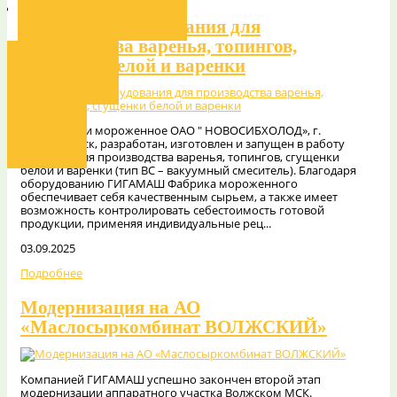
Сервисное обслуживание
Комплект оборудования для
производства варенья, топингов,
сгущенки белой и варенки
Опросный лист
Для фабрики мороженное ОАО " НОВОСИБХОЛОД», г.
Контакты
Новосибирск, разработан, изготовлен и запущен в работу
комплекс для производства варенья, топингов, сгущенки
белой и варенки (тип ВС – вакуумный смеситель). Благодаря
оборудованию ГИГАМАШ Фабрика мороженного
обеспечивает себя качественным сырьем, а также имеет
возможность контролировать себестоимость готовой
продукции, применяя индивидуальные рец...
03.09.2025
Подробнее
Модернизация на АО
«Маслосыркомбинат ВОЛЖСКИЙ»
Компанией ГИГАМАШ успешно закончен второй этап
модернизации аппаратного участка Волжском МСК.