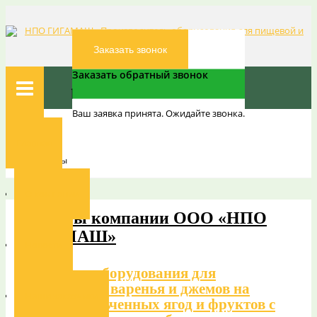
Заказать звонок
Заказать обратный звонок
Ваш заявка принята. Ожидайте звонка.
Вы здесь:
Главная
Главная
Наши проекты
О компании
Проекты компании ООО «НПО
ГИГАМАШ»
Новости
Комплекта оборудования для
производства варенья и джемов на
Наши заказчики
основе измельченных ягод и фруктов с