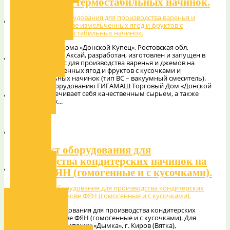
кусочками и термостабильных начинок.
Наши награды
Для Торгового Дома «Донской Купец», Ростовская обл,
Аксайский р-н, г. Аксай, разработан, изготовлен и запущен в
Декларации
работу комплекс для производства варенья и джемов на
основе измельченных ягод и фруктов с кусочками и
термостабильных начинок (тип ВС – вакуумный смеситель).
Благодаря оборудованию ГИГАМАШ Торговый Дом «Донской
Купец» обеспечивает себя качественным сырьем, а также
Вакансии
имеет возмож...
10.09.2025
Подробнее
Галерея
Комплект оборудования для
производства кондитерских начинок на
Контакты
основе ФЯН (гомогенные и с кусочками).
Наши проекты
Комплект оборудования для производства кондитерских
начинок на основе ФЯН (гомогенные и с кусочками). Для
Кондитерской компании «Дымка», г. Киров (Вятка),