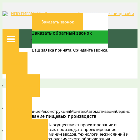
Заказать звонок
Заказать обратный звонок
Ваш заявка принята. Ожидайте звонка.
Вы здесь:
Главная
Главная
Услуги
О компании
Услуги
Новости
Проектирование
Реконструкция
Монтаж
Автоматизация
Сервис
Проектирование пищевых производств
ООО «НПО ГИГАМАШ» осуществляет проектирование и
комплектацию пищевых производств, проектирование
Наши заказчики
молочных заводов и мини-заводов, технологических линий и
отдельных единиц технологического оборудования.