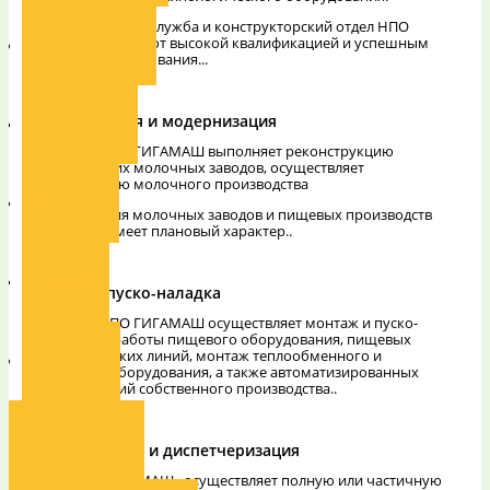
Инжиниринговая служба и конструкторский отдел НПО
ГИГАМАШ обладают высокой квалификацией и успешным
Наши награды
опытом проектирования...
Подробнее
Реконструкция и модернизация
Декларации
Компания НПО ГИГАМАШ выполняет реконструкцию
существующих молочных заводов, осуществляет
модернизацию молочного производства
Вакансии
Реконструкция молочных заводов и пищевых производств
чаще всего имеет плановый характер..
Подробнее
Галерея
Монтаж и пуско-наладка
Компания НПО ГИГАМАШ осуществляет монтаж и пуско-
наладочные работы пищевого оборудования, пищевых
технологических линий, монтаж теплообменного и
Контакты
емкостного оборудования, а также автоматизированных
пищевых линий собственного производства..
Подробнее
Наши проекты
Автоматизация и диспетчеризация
ООО «НПО ГИГАМАШ» осуществляет полную или частичную