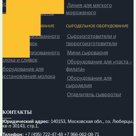
Сервисное обслуживание
оборудование
Линия для мягкого
мороженого
Санитарная обработка
Опросный лист
МОЛОЧНОЕ ОБОРУДОВАНИЕ
СЫРОДЕЛЬНОЕ ОБОРУДОВАНИЕ
Линия пастеризованного
Сыроизготовители и
молока и сливок
творогоизготовители
Контакты
Линия стерилизованного
Мини сыроварня
молока и сливок
Оборудование для «паста –
Оборудование для
филата»
восстановления молока
Оборудование для
сыроделия
Отделитель сыворотки
КОНТАКТЫ
Юридический адрес:
140153, Московская обл., г.о. Люберцы,
кв-л 30143, стр.1.
Телефон:
+7 (495) 722-47-48
+7 966-062-08-71