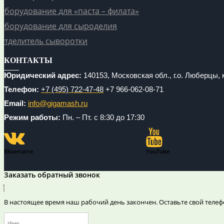
Оборудование для «паста – филата»
Оборудование для сыроделия
Отделитель сыворотки
КОНТАКТЫ
Юридический адрес:
140153, Московская обл., г.о. Люберцы, к
Телефон:
+7 (495) 722-47-48
+7 966-062-08-71
Email:
info@gigamash.ru
Режим работы:
Пн. – Пт. с 8:30 до 17:30
ВКонтакте
YouTube
Заказать обратный звонок
В настоящее время наш рабочий день закончен. Оставьте свой телеф