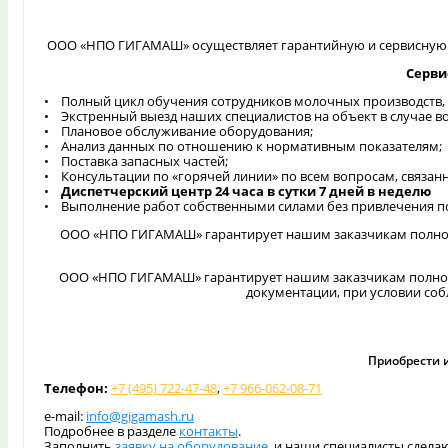
ООО «НПО ГИГАМАШ» осуществляет гарантийную и сервисную 
Серви
• Полный цикл обучения сотрудников молочных производств, 
• Экстренный выезд наших специалистов на объект в случае в
• Плановое обслуживание оборудования;
• Анализ данных по отношению к нормативным показателям;
• Поставка запасных частей;
• Консультации по «горячей линии» по всем вопросам, связан
•
Диспетчерский центр 24 часа в сутки 7 дней в неделю
• Выполнение работ собственными силами без привлечения п
ООО «НПО ГИГАМАШ» гарантирует нашим заказчикам полное с
ООО «НПО ГИГАМАШ» гарантирует нашим заказчикам полное 
документации, при условии соб
Приобрести 
Телефон:
+7 (495) 722-47-48
,
+7 966-062-08-71
e-mail:
info@gigamash.ru
Подробнее в разделе
контакты
.
Заполнить
заявку на оборудование
, и наши специалисты сдела