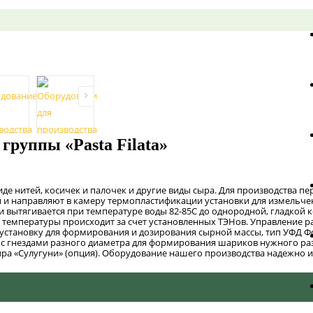
группы «Pasta Filata»
виде нитей, косичек и палочек и другие виды сыра. Для производства 
и и направляют в камеру термопластификации установки для измельче
и вытягивается при температуре воды 82-85С до однородной, гладкой 
емпературы происходит за счет установленных ТЭНов. Управление ра
а установку для формирования и дозирования сырной массы, тип УФД 
с гнездами разного диаметра для формирования шариков нужного ра
а «Сулугуни» (опция). Оборудование нашего производства надежно и