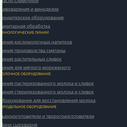
Масло сливочное
Пивоварения и виноделие
Кондитерское оборудование
Санитарная обработка
ТЕХНОЛОГИЧЕСКИЕ ЛИНИИ
Линия кисломолочных напитков
Линия производства сметаны
Линия растительных сливок
Линия для мягкого мороженого
МОЛОЧНОЕ ОБОРУДОВАНИЕ
Линия пастеризованного молока и сливок
Линия стерилизованного молока и сливок
Оборудование для восстановления молока
СЫРОДЕЛЬНОЕ ОБОРУДОВАНИЕ
Сыроизготовители и творогоизготовители
Мини сыроварня