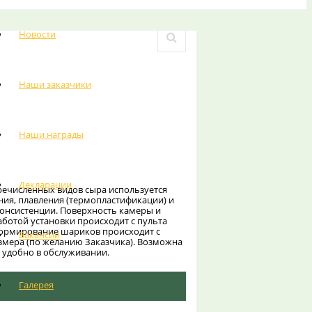
Новости
Наши заказчики
Наши награды
Декларации
перечисленных видов сыра используется
ния, плавления (термопластификации) и
консистенции. Поверхность камеры и
ботой установки происходит с пульта
Формирование шариков происходит с
Вакансии
змера (по желанию Заказчика). Возможна
 удобно в обслуживании.
Галерея