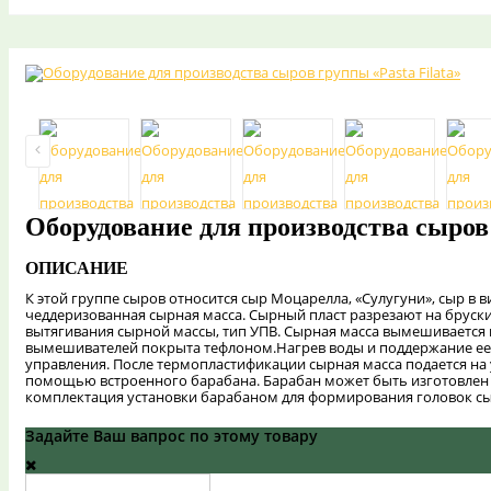
Оборудование для производства сыров 
ОПИСАНИЕ
К этой группе сыров относится сыр Моцарелла, «Сулугуни», сыр в 
чеддеризованная сырная масса. Сырный пласт разрезают на бруск
вытягивания сырной массы, тип УПВ. Сырная масса вымешивается 
вымешивателей покрыта тефлоном.Нагрев воды и поддержание ее т
управления. После термопластификации сырная масса подается н
помощью встроенного барабана. Барабан может быть изготовлен 
комплектация установки барабаном для формирования головок сыр
Задайте Ваш вапрос по этому товару