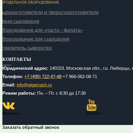
СЫРОДЕЛЬНОЕ ОБОРУДОВАНИЕ
Сыроизготовители и творогоизготовители
Мини сыроварня
Оборудование для «паста – филата»
Оборудование для сыроделия
Отделитель сыворотки
КОНТАКТЫ
Юридический адрес:
140153, Московская обл., г.о. Люберцы, к
Телефон:
+7 (495) 722-47-48
+7 966-062-08-71
Email:
info@gigamash.ru
Режим работы:
Пн. – Пт. с 8:30 до 17:30
ВКонтакте
YouTube
Заказать обратный звонок