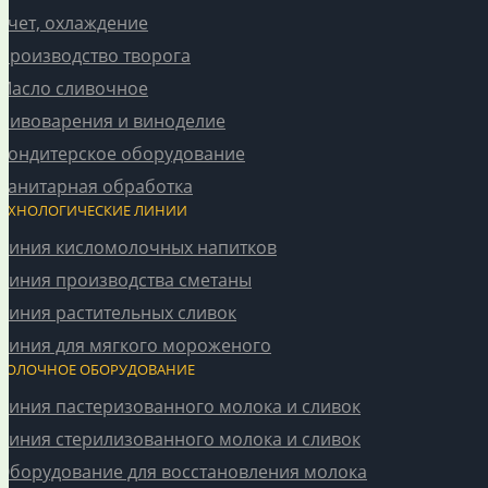
Учет, охлаждение
Производство творога
Масло сливочное
Пивоварения и виноделие
Кондитерское оборудование
Санитарная обработка
ТЕХНОЛОГИЧЕСКИЕ ЛИНИИ
Линия кисломолочных напитков
Линия производства сметаны
Линия растительных сливок
Линия для мягкого мороженого
МОЛОЧНОЕ ОБОРУДОВАНИЕ
Линия пастеризованного молока и сливок
Линия стерилизованного молока и сливок
Оборудование для восстановления молока