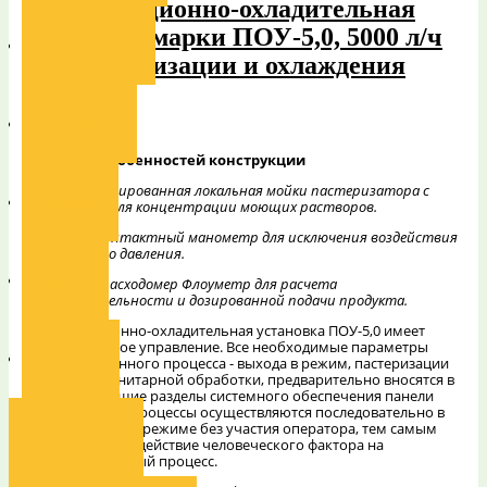
пастеризационно-охладительная
установка марки ПОУ-5,0, 5000 л/ч
Наши награды
для пастеризации и охлаждения
вина
Декларации
НОВИЗНА особенностей конструкции
1.
Автоматизированная локальная мойки пастеризатора с
Вакансии
узлом контроля концентрации моющих растворов.
2.
Электроконтактный манометр для исключения воздействия
повышенного давления.
Галерея
3.
Счетчик-расходомер Флоуметр для расчета
производительности и дозированной подачи продукта.
Пастеризационно-охладительная установка ПОУ-5,0 имеет
автоматическое управление. Все необходимые параметры
Контакты
производственного процесса - выхода в режим, пастеризации
продукта и санитарной обработки, предварительно вносятся в
соответствующие разделы системного обеспечения панели
оператора. Все процессы осуществляются последовательно в
автоматическом режиме без участия оператора, тем самым
Наши проекты
исключается воздействие человеческого фактора на
производственный процесс.