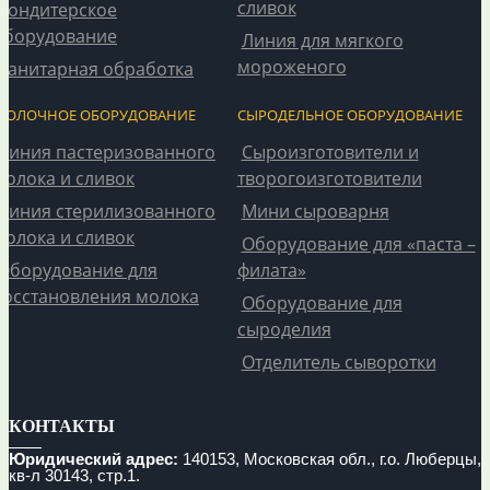
сливок
Кондитерское
оборудование
Линия для мягкого
мороженого
Санитарная обработка
МОЛОЧНОЕ ОБОРУДОВАНИЕ
СЫРОДЕЛЬНОЕ ОБОРУДОВАНИЕ
Линия пастеризованного
Сыроизготовители и
молока и сливок
творогоизготовители
Линия стерилизованного
Мини сыроварня
молока и сливок
Оборудование для «паста –
Оборудование для
филата»
восстановления молока
Оборудование для
сыроделия
Отделитель сыворотки
КОНТАКТЫ
Юридический адрес:
140153, Московская обл., г.о. Люберцы,
кв-л 30143, стр.1.