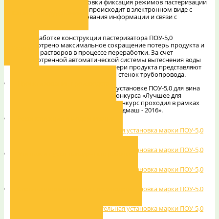
В процессе работы установки фиксация режимов пастеризации
и санитарной обработки происходит в электронном виде с
Каталог оборудования
возможностью архивирования информации и связи с
удаленным PC.
При разработке конструкции пастеризатора ПОУ-5,0
предусмотрено максимальное сокращение потерь продукта и
Услуги
моющих растворов в процессе переработки. За счет
предусмотренной автоматической системы вытеснения воды
продуктом и продуктом воды, потери продукта представляют
собой СМЫВЫ капель продукта со стенок трубопровода.
Проектирование производста
Пастеризационно-охладительной установке ПОУ-5,0 для вина
присуждена наивысшая награда конкурса «Лучшее для
АПК-2016» - Гран При и ДИПЛОМ. Конкурс проходил в рамках
международной выставки «Агропродмаш - 2016».
Реконструкция и модернизация
Монтаж и пуско-наладочные работы
Система автоматизации производства