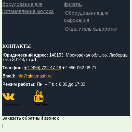
Оборудование для
филата»
восстановления молока
Оборудование для
сыроделия
Отделитель сыворотки
КОНТАКТЫ
Юридический адрес:
140153, Московская обл., г.о. Люберцы,
кв-л 30143, стр.1.
Телефон:
+7 (495) 722-47-48
+7 966-062-08-71
Email:
info@gigamash.ru
Режим работы:
Пн. – Пт. с 8:30 до 17:30
ВКонтакте
YouTube
Заказать обратный звонок