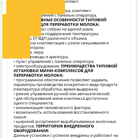
• рама нержавеющая, комплект;
Сервисное обслуживание
• тележка мобильная;
• трубопроводы и арматура, комплект;
• пульт управления с панелью оператора.
КОНСТРУКТИВНЫЕ ОСОБЕННОСТИ ТИПОВОЙ
УСТАНОВКИ ДЛЯ ПЕРЕРАБОТКИ МОЛОКА:
Опросный лист
• мини-комплекс собран на единой раме;
• регулировка и поддержание температуры;
• емкость ЕТ-ВДП различного объема;
• возможна комплектация с узлом смешивания и
Контакты
диспергатором;
• тележка, лира;
• трубопроводы и арматура;
• пульт управления с панелью оператора;
• электрооборудование.
ПРЕИМУЩЕСТВА ТИПОВОЙ
УСТАНОВКИ МИНИ-КОМПЛЕКСОВ ДЛЯ
ПЕРЕРАБОТКИ МОЛОКА:
• программное обеспечение позволяет задавать
параметры производства конкретного вида продукта
(температура обработки, время выдержки);
• режим управления ручной или автоматический;
• для обслуживания мини-комплекса достаточно
одного специалиста;
• минимизация человеческого фактора;
• возможность использования восстановленного
сырья;
• широкий ассортимент вырабатываемых молочных
продуктов.
ТЕРРИТОРИЯ ВНЕДРЕННОГО
ОБОРУДОВАНИЯ:
Данные установки с успехом внедрены и работают на