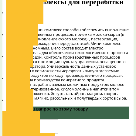
Мини-комплексы для переработки
молока
Наши награды
ОПИСАНИЕ
Компактный мини-комплекс способен обеспечить выполнение
всех производственных процессов: приемка молока-сырья (в
Декларации
том числе восстановление сухого молока)!!, пастеризация,
сквашивание, охлаждение перед фасовкой. Мини-комплекс
является автономным. В его состав входит электро
водонагреватель, для обеспечения технологического процесса
Вакансии
перегретой водой. Контроль производственных процессов
осуществляется с помощью пульта управления, оснащенного
панелью оператора. Универсальность данных установок
заключается в возможности чередовать выпуск желаемых
молочных продуктов по ходу производственного процесса с
Галерея
учетом цикла производства конкретного продукта.
Ассортимент вырабатываемых молочных продуктов: молоко
питьевое пастеризованное, кисломолочные напитки в том
числе кефир, ряженка, йогурт, тан, айран, мацони, творог,
сырное зерно мягких, рассольных и полутвердых сортов сыра.
Контакты
Задайте Ваш вапрос по этому товару
Наши проекты