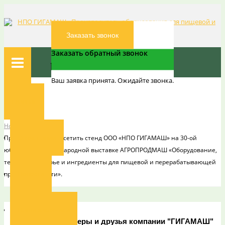
Заказать звонок
Заказать обратный звонок
Ваш заявка принята. Ожидайте звонка.
Вы здесь:
Главная
Главная
Новости
Новости
О компании
Приглашаем Вас посетить стенд ООО «НПО ГИГАМАШ» на 30-ой
юбилейной международной выставке АГРОПРОДМАШ «Оборудование,
технологии, сырье и ингредиенты для пищевой и перерабатывающей
Новости
промышленности».
Наши заказчики
Уважаемые партнеры и друзья компании "ГИГАМАШ"