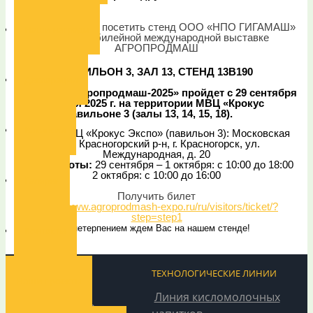
Приглашаем Вас посетить стенд ООО «НПО ГИГАМАШ»
Наши награды
на 30-ой юбилейной международной выставке
АГРОПРОДМАШ
ПАВИЛЬОН 3, ЗАЛ 13, СТЕНД 13В190
Декларации
Выставка «Агропродмаш-2025» пройдет с 29 сентября
по 2 октября 2025 г. на территории МВЦ «Крокус
Экспо» в павильоне 3 (залы 13, 14, 15, 18).
Вакансии
Адрес: МВЦ «Крокус Экспо» (павильон 3): Московская
обл., Красногорский р-н, г. Красногорск, ул.
Международная, д. 20
Часы работы:
29 сентября – 1 октября: с 10:00 до 18:00
2 октября: с 10:00 до 16:00
Галерея
Получить билет
https://www.agroprodmash-expo.ru/ru/visitors/ticket/?
step=step1
С нетерпением ждем Вас на нашем стенде!
Контакты
ТЕХНОЛОГИЧЕСКОЕ
ТЕХНОЛОГИЧЕСКИЕ ЛИНИИ
Наши проекты
ОБОРУДОВАНИЕ
Линия кисломолочных
Учет, охлаждение