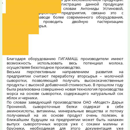
Сервисное обслуживание
Сейчас документы на регистрацию данной продукции
находятся в Москве. По словам Антониды Устиновой,
генерального директора предприятия, связано это с
установкой на заводе более современного оборудования,
позволяющего проводить двойную пастеризацию
Опросный лист
поступающего сырья.
Контакты
Благодаря оборудованию ГИГАМАШ, производители имеют
возможность использовать весь потенциал молока.
осуществляя
безотходное производство.
Весьма перспективным направлением развития на
предприятии считают переработку вторсырья – молочной
сыворотки, позволяющей получать высококачественные
продукты с высокой добавочной стоимостью. В прошлом году
была реализована совершенно новая технология производства
морса на основе сыворотки, содержащего натуральный сок
яблок и черники.
По словам заведующей производством ОАО «Модест» Дарьи
Прониной, сывороточные белки содержат в себе
аминокислоты, витамины, минеральные вещества и потому
получаемый на их основе продукт очень полезен, в
ближайшем будущем на предприятии может быть налажен
выпуск сывороточных морсов уже с соками малины и
брусники, необходимая для этого документация уже