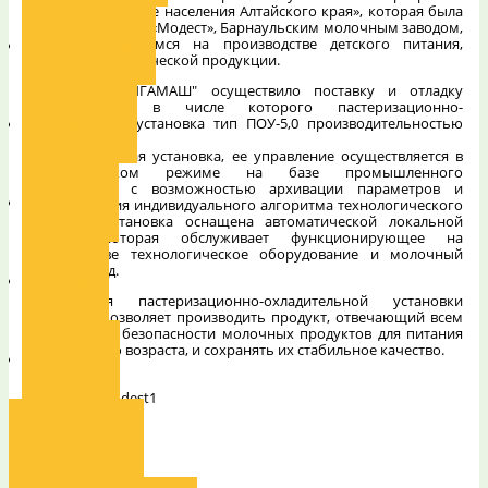
«Здоровое питание населения Алтайского края», которая была
реализована ОАО «Модест», Барнаульским молочным заводом,
специализирующимся на производстве детского питания,
Наши награды
молочной и диетической продукции.
ООО "НПО ГИГАМАШ" осуществило поставку и отладку
оборудования, в числе которого пастеризационно-
охладительная установка тип ПОУ-5,0 производительностью
Декларации
5000 л/ч.
Это современная установка, ее управление осуществляется в
автоматическом режиме на базе промышленного
контроллера, с возможностью архивации параметров и
Вакансии
формирования индивидуального алгоритма технологического
процесса. Установка оснащена автоматической локальной
мойкой, которая обслуживает функционирующее на
производстве технологическое оборудование и молочный
трубопровод.
Галерея
Конструкция пастеризационно-охладительной установки
ГИГАМАШ позволяет производить продукт, отвечающий всем
требованиям безопасности молочных продуктов для питания
детей разного возраста, и сохранять их стабильное качество.
Контакты
Наши проекты
–