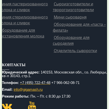
Линия пастеризованного
Сыроизготовители и
молока и сливок
творогоизготовители
Линия стерилизованного
Мини сыроварня
молока и сливок
Оборудование для «паста –
Оборудование для
филата»
восстановления молока
Оборудование для
сыроделия
Отделитель сыворотки
КОНТАКТЫ
Юридический адрес:
140153, Московская обл., г.о. Люберцы,
кв-л 30143, стр.1.
Телефон:
+7 (495) 722-47-48
+7 966-062-08-71
Email:
info@gigamash.ru
Режим работы:
Пн. – Пт. с 8:30 до 17:30