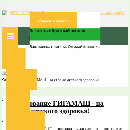
Заказать звонок
Заказать обратный звонок
Ваш заявка принята. Ожидайте звонка.
Вы здесь:
Главная
Главная
Новости
Новости
О компании
Оборудование ГИГАМАШ - на страже детского здоровья!
Новости
Оборудование ГИГАМАШ - на
страже детского здоровья!
Наши заказчики
Компания "ГИГАМАШ" приняла участие в программе