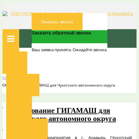
Заказать звонок
Заказать обратный звонок
Ваш заявка принята. Ожидайте звонка.
Вы здесь:
Главная
Главная
Новости
Новости
О компании
Оборудование ГИГАМАШ для Чукотского автономного округа
Новости
Оборудование ГИГАМАШ для
Чукотского автономного округа
Наши заказчики
Для молочного предприятия в г. Анадырь (Чукотский