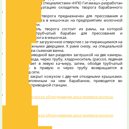
автономный округ) специалистами «НПО Гигамаш» разработан
и введен в эксплуатацию охладитель творога барабанного
типа.
Наши награды
• Охладитель творога предназначен для прессования и
охлаждения творога в мешочках на предприятиях молочной
промышленности.
• Охладитель творога состоит из рамы, на которой
Декларации
смонтирован трубчатый барабан для прессования и
охлаждения творога в мешочках.
• Барабан имеет загрузочное отверстие с за¬пирающимися на
замок раздвижными дверцами. К раме снизу, на специальной
оси, закреплена съемная ванна.
Вакансии
• Полый приводной вал разделен заглушкой на две камеры.
Из трубопровода, через трубу, хладоноситель (рассол, ледяная
вода) поступает в левую ка¬меру, затем, обойдя трубчатый
барабан, — в правую и через трубу возвращается в
трубопровод сети.
Галерея
• Барабан закрыт кожухом с дву¬мя откидными крышками.
Вал, с укрепленным на нем барабаном, приводится во
вращение от приводной станции.
Контакты
Наши проекты