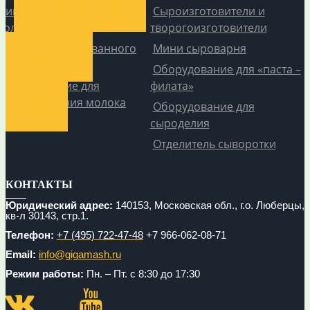
Сервисное обслуживание
Линия пастеризованного
Сыроизготовители и
молока и сливок
творогоизготовители
Линия стерилизованного
Мини сыроварня
Опросный лист
молока и сливок
Оборудование для «паста –
Оборудование для
филата»
восстановления молока
Оборудование для
Контакты
сыроделия
Отделитель сыворотки
КОНТАКТЫ
Юридический адрес:
140153, Московская обл., г.о. Люберцы,
кв-л 30143, стр.1.
Телефон:
+7 (495) 722-47-48
+7 966-062-08-71
Email:
info@gigamash.ru
Режим работы:
Пн. – Пт. с 8:30 до 17:30