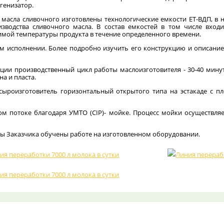
генизатор.
масла сливочного изготовлены технологические емкости ЕТ-ВДП, в 
зводства сливочного масла. В состав емкостей в том числе вход
мой температуры продукта в течение определенного времени.
ом исполнении. Более подробно изучить его конструкцию и описан
ии производственный цикл работы маслоизготовителя - 30-40 минут
на и пласта.
сыроизготовитель горизонтальный открытого типа на эстакаде с п
ом потоке благодаря УМТО (CIP)- мойке. Процесс мойки осуществл
ы Заказчика обучены работе на изготовленном оборудовании.
я переработки 7000 л молока в сутки