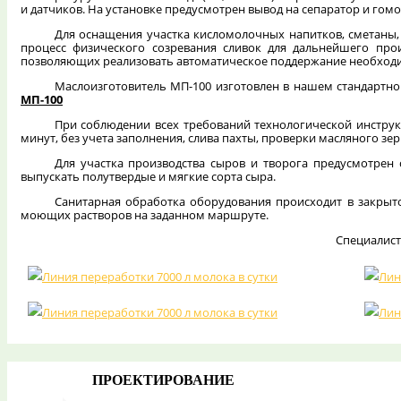
и датчиков. На установке предусмотрен вывод на сепаратор и гомо
Для оснащения участка кисломолочных напитков, сметаны, 
процесс физического созревания сливок для дальнейшего прои
позволяющих реализовать автоматическое поддержание необходи
Маслоизготовитель МП-100 изготовлен в нашем стандартн
МП-100
При соблюдении всех требований технологической инструкц
минут, без учета заполнения, слива пахты, проверки масляного зер
Для участка производства сыров и творога предусмотрен 
выпускать полутвердые и мягкие сорта сыра.
Санитарная обработка оборудования происходит в закрыт
моющих растворов на заданном маршруте.
Специалист
Линия переработки 7000 л молока в сутки
Лини
Линия переработки 7000 л молока в сутки
ПРОЕКТИРОВАНИЕ