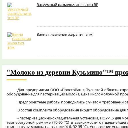
Вакуумный размельчитель тип ВР
Ванна плавления жира тип впж
"Молоко из деревни Кузьмино"™ пр
Для предприятия ООО «ПростоВаш», Тульской области спро
оборудование для пастеризации молока, цеха кисломолочной прод
Предпроектные работы проводились с учетом требований са
В состав комплекта оборудования входит оборудование для 
- пастеризационно-охладительная установка, ПОУ-1,5 для м
температурной режиме (76-95
С) в зависимости от дальнейшег
°
температуру молока на выходе (4-6, 32-35
С). Управление устано
°