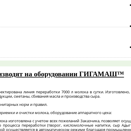
оизводят на оборудовании ГИГАМАШ™
ектирована линия переработки 7000 л молока в сутки. Изготовлено,
укции, сметаны, сбивания масла и производства сыра.
нитарных норм и правил.
приемки и очистки молока, оборудование аппаратного цеха:
олока изготовлена с учетом всех пожеланий Заказчика, позволяет осу
о процесса переработки (творог, кисломолочные напитки, сыр Ады
вкой осуществляется в автоматическом режиме благодаря промышленн