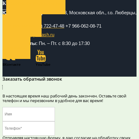
Сервисное обслуживание
КОНТАКТЫ
Юридический адрес:
140153, Московская обл., г.о. Люберцы,
кв-л 30143, стр.1.
Опросный лист
Телефон:
+7 (495) 722-47-48
+7 966-062-08-71
Email:
info@gigamash.ru
Режим работы:
Пн. – Пт. с 8:30 до 17:30
Контакты
ВКонтакте
YouTube
Заказать обратный звонок
В настоящее время наш рабочий день закончен. Оставьте свой
телефон и мы перезвоним в удобное для вас время!
Отправляя настоящую форму, я даю согласие на обработку своих