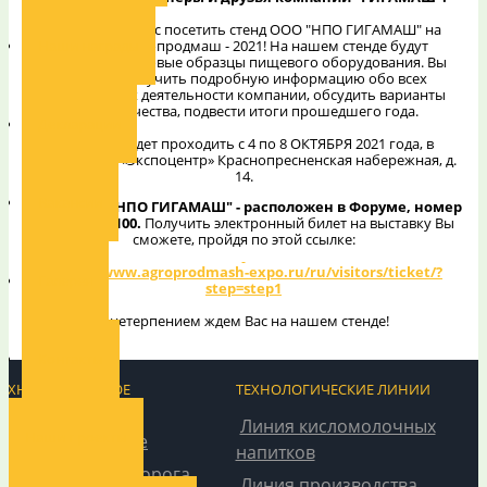
Приглашаем Вас посетить стенд ООО "НПО ГИГАМАШ" на
Наши награды
выставке Агропродмаш - 2021! На нашем стенде будут
представлены новые образцы пищевого оборудования. Вы
сможете получить подробную информацию обо всех
направлениях деятельности компании, обсудить варианты
сотрудничества, подвести итоги прошедшего года.
Декларации
Выставка будет проходить с 4 по 8 ОКТЯБРЯ 2021 года, в
Москве, ЦВК «Экспоцентр» Краснопресненская набережная, д.
14.
Вакансии
Стенд ООО "НПО ГИГАМАШ" - расположен в Форуме, номер
стенда - FH100.
Получить электронный билет на выставку Вы
сможете, пройдя по этой ссылке:
https://www.agroprodmash-expo.ru/ru/visitors/ticket/?
Галерея
step=step1
С нетерпением ждем Вас на нашем стенде!
Контакты
ТЕХНОЛОГИЧЕСКОЕ
ТЕХНОЛОГИЧЕСКИЕ ЛИНИИ
ОБОРУДОВАНИЕ
Линия кисломолочных
Наши проекты
Учет, охлаждение
напитков
Производство творога
Линия производства