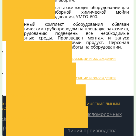
В состав комплекса также входит оборудование для
Каталог оборудования
проведения безразборной химической мойки
трубопроводов и оборудования, УМТО-600.
Данный комплект оборудования обвязан
технологическим трубопроводом на площадке заказчика,
Услуги
к оборудованию подведены все необходимые
инженерные среды. Произведен монтаж и запуск
оборудования, получен готовый продукт. Персонал
заказчика обучен правилам работы на оборудовании.
Проектирование производста
Реконструкция и модернизация
Монтаж и пуско-наладочные работы
ТЕХНОЛОГИЧЕСКОЕ
ТЕХНОЛОГИЧЕСКИЕ ЛИНИИ
ОБОРУДОВАНИЕ
Линия кисломолочных
Система автоматизации производства
Учет, охлаждение
напитков
Производство творога
Линия производства