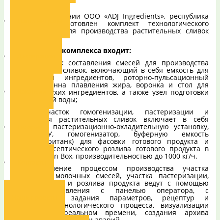
Для компании ООО «ADJ Ingredients», республика
Наши награды
Узбекистан изготовлен комплект технологического
оборудования для производства растительных сливок
для сбивания.
В состав комплекса входит:
Декларации
- участок составления смесей для производства
растительных сливок, включающий в себя емкость для
смешивания ингредиентов, роторно-пульсационный
аппарат, ванна плавления жира, воронка и стол для
Вакансии
внесения сухих ингредиентов, а также узел подготовки
рецептурной воды;
- участок гомогенизации, пастеризации и
охлаждения растительных сливок включает в себя
трубчатую пастеризационно-охладительную установку,
Галерея
тип ПОУ, гомогенизатор, буферную емкость
(псевдостеританк) для фасовки готового продукта и
установку асептического розлива готового продукта в
пакеты Bag in Box, производительностью до 1000 кг/ч.
Контакты
Управление процессом производства участка
подготовки молочных смесей, участка пастеризации,
гомогенизации и розлива продукта ведут с помощью
пультов управления с панелью оператора, с
Наши проекты
возможностью задания параметров, рецептур и
алгоритма технологического процесса, визуализации
процесса в реальном времени, создания архива
параметров процесса и аварий.