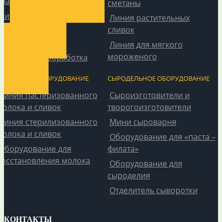
Масло сливочное
сметаны
Сервисное обслуживание
Пивоварения и виноделие
Линия растительных
сливок
Кондитерское
Опросный лист
оборудование
Линия для мягкого
мороженого
Санитарная обработка
Контакты
МОЛОЧНОЕ ОБОРУДОВАНИЕ
СЫРОДЕЛЬНОЕ ОБОРУДОВАНИЕ
Линия пастеризованного
Сыроизготовители и
молока и сливок
творогоизготовители
Линия стерилизованного
Мини сыроварня
молока и сливок
Оборудование для «паста –
Оборудование для
филата»
восстановления молока
Оборудование для
сыроделия
Отделитель сыворотки
КОНТАКТЫ